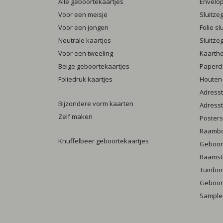
Alle geboortekaartjes
Envelo
Voor een meisje
Sluitze
Voor een jongen
Folie s
Neutrale kaartjes
Sluitze
Voor een tweeling
Kaarth
Beige geboortekaartjes
Papercl
Foliedruk kaartjes
Houten
Adresst
Bijzondere vorm kaarten
Adresst
Zelf maken
Posters
Raamb
Knuffelbeer geboortekaartjes
Geboort
Raamst
Tuinbo
Geboort
Sample-