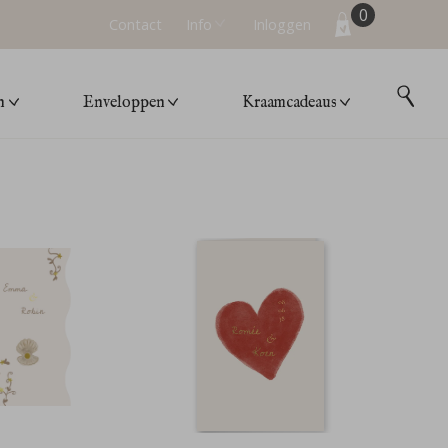
0
Contact
Info
Inloggen
n
Enveloppen
Kraamcadeaus