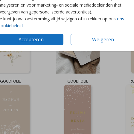
analyseren en voor marketing- en sociale mediadoeleinden (het
weergeven van gepersonaliseerde advertenties).
GOUDFOLIE
GOUDFOLIE
Je kunt jouw toestemming altijd wijzigen of intrekken op ons
ons
cookiebeleid
.
Accepteren
Weigeren
GOUDFOLIE
GOUDFOLIE
R