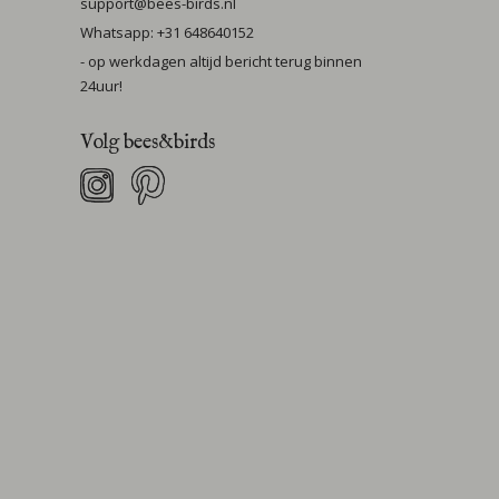
support@bees-birds.nl
Whatsapp: +31 648640152
- op werkdagen altijd bericht terug binnen
24uur!
Volg bees&birds