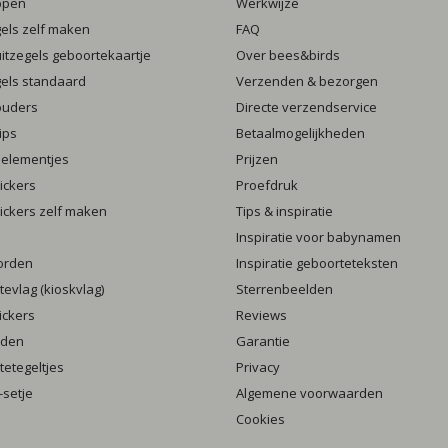
ppen
Werkwijze
gels zelf maken
FAQ
luitzegels geboortekaartje
Over bees&birds
gels standaard
Verzenden & bezorgen
ouders
Directe verzendservice
ips
Betaalmogelijkheden
 elementjes
Prijzen
ickers
Proefdruk
ickers zelf maken
Tips & inspiratie
Inspiratie voor babynamen
orden
Inspiratie geboorteteksten
evlag (kioskvlag)
Sterrenbeelden
ickers
Reviews
rden
Garantie
etegeltjes
Privacy
setje
Algemene voorwaarden
Cookies