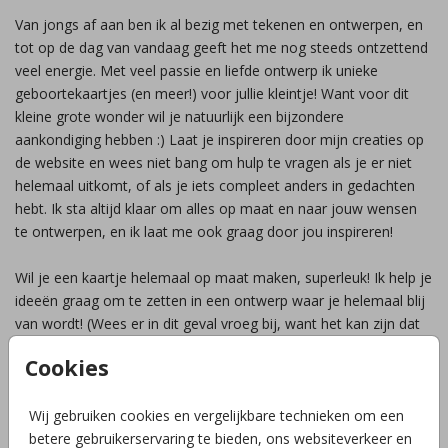
Van jongs af aan ben ik al bezig met tekenen en ontwerpen, en
tot op de dag van vandaag geeft het me nog steeds ontzettend
veel energie. Met veel passie en liefde ontwerp ik unieke
geboortekaartjes (en meer!) voor jullie kleintje! Want voor dit
kleine grote wonder wil je natuurlijk een bijzondere
aankondiging hebben :) Laat je inspireren door mijn creaties op
de website en wees niet bang om hulp te vragen als je er niet
helemaal uitkomt, of als je iets compleet anders in gedachten
hebt. Ik sta altijd klaar om alles op maat en naar jouw wensen
te ontwerpen, en ik laat me ook graag door jou inspireren!
Wil je een kaartje helemaal op maat maken, superleuk! Ik help je
ideeën graag om te zetten in een ontwerp waar je helemaal blij
van wordt! (Wees er in dit geval vroeg bij, want het kan zijn dat
ik al vol zit!)
Cookies
Liefs, Lili
Wij gebruiken cookies en vergelijkbare technieken om een
betere gebruikerservaring te bieden, ons websiteverkeer en
Formaat kaart aanpassen
Gratis! Ik help je altijd vrijblijvend