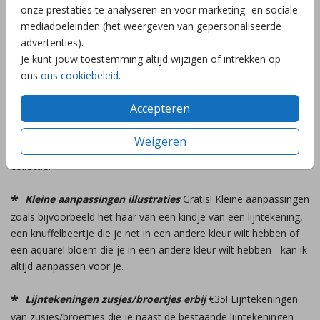
onze prestaties te analyseren en voor marketing- en sociale
om een kaart (of meerdere kaarten) om te zetten in een andere
mediadoeleinden (het weergeven van gepersonaliseerde
vorm kaart, formaat kaart of dubbele/openslaande kaart.
advertenties).
Je kunt jouw toestemming altijd wijzigen of intrekken op
Advies
Gratis! Heb je advies nodig qua kleuren, enveloppen
ons
ons cookiebeleid
.
die bij je kaart passen, advies over papiersoort. Stuur mij een
berichtje en ik help je graag!
Accepteren
Mixen en matchen kaartjes
Gratis! Wil jij van een paar
Weigeren
kaartjes 1 kaart maken, geef je wensen door en ik zet het in je
collectie!
Kleine aanpassingen illustraties
Gratis! Kleine aanpassingen
zoals bijvoorbeeld het haar van een kindje van een lijntekening,
een knuffelbeertje die je net in een andere kleur wilt hebben of
een aquarel bloem die je in een andere kleur wilt hebben - kan ik
altijd aanpassen voor je.
Lijntekeningen zusjes/broertjes erbij
€35! Lijntekeningen
van zusjes/broertjes die je naast de bestaande lijntekeningen