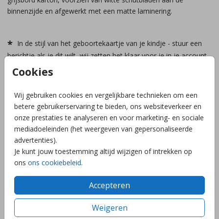
binnenzijde en afgewerkt met een matte laminering.
In de stijl van het geboortekaartje van je kindje - stuur een
berichtje als je dit wilt, wij zetten het klaar voor je in je account
In het kraambezoekboek staan voorgedrukte inspiratievragen
Cookies
57 pagina's voor vragen, 1 pagina voor het geboortekaartje
in te plakken en 1 pagina voor gegevens van je kindje
Wij gebruiken cookies en vergelijkbare technieken om een
De levertijd bedraagt 4-5 werkdagen
betere gebruikerservaring te bieden, ons websiteverkeer en
Foliedruk is niet mogelijk
onze prestaties te analyseren en voor marketing- en sociale
Houd er rekening mee dat er een kleurverschil kan ontstaan
mediadoeleinden (het weergeven van gepersonaliseerde
tussen de kaarten en het boek
advertenties).
Je kunt jouw toestemming altijd wijzigen of intrekken op
ons
ons cookiebeleid
.
Accepteren
Weigeren