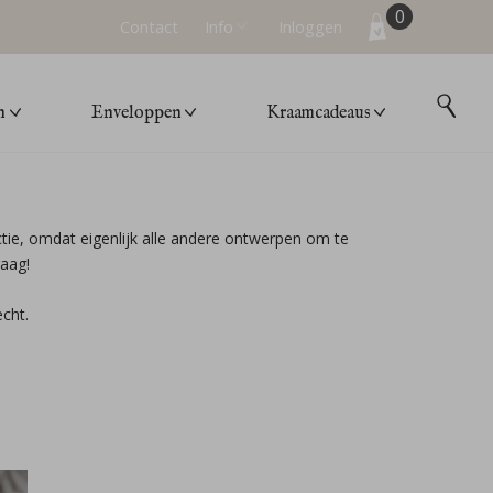
0
Contact
Info
Inloggen
n
Enveloppen
Kraamcadeaus
ctie, omdat eigenlijk alle andere ontwerpen om te
raag!
echt.