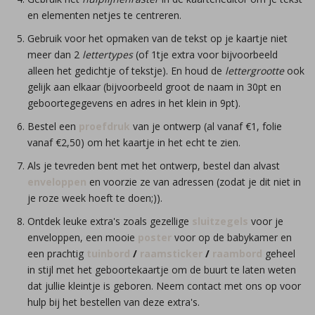
en elementen netjes te centreren.
Gebruik voor het opmaken van de tekst op je kaartje niet
meer dan 2
lettertypes
(of 1tje extra voor bijvoorbeeld
alleen het gedichtje of tekstje). En houd de
lettergrootte
ook
gelijk aan elkaar (bijvoorbeeld groot de naam in 30pt en
geboortegegevens en adres in het klein in 9pt).
Bestel een
proefdruk
van je ontwerp (al vanaf €1, folie
vanaf €2,50) om het kaartje in het echt te zien.
Als je tevreden bent met het ontwerp, bestel dan alvast
enveloppen
en voorzie ze van adressen (zodat je dit niet in
je roze week hoeft te doen;)).
Ontdek leuke extra's zoals gezellige
sluitzegels
voor je
enveloppen, een mooie
poster
voor op de babykamer en
een prachtig
tuinbord
/
raamsticker
/
raambord
geheel
in stijl met het geboortekaartje om de buurt te laten weten
dat jullie kleintje is geboren. Neem contact met ons op voor
hulp bij het bestellen van deze extra's.