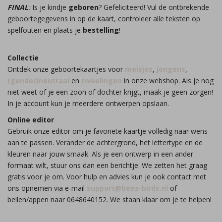
FINAL
:
Is je kindje
geboren
? Gefeliciteerd! Vul de ontbrekende
geboortegegevens in op de kaart, controleer alle teksten op
spelfouten en plaats je
bestelling
!
Collectie
Ontdek onze geboortekaartjes voor
meisjes
,
jongens
,
(gender)neutraal
en
tweelingen
in onze webshop. Als je nog
niet weet of je een zoon of dochter krijgt, maak je geen zorgen!
In je account kun je meerdere ontwerpen opslaan.
Online editor
Gebruik onze editor om je favoriete kaartje volledig naar wens
aan te passen. Verander de achtergrond, het lettertype en de
kleuren naar jouw smaak. Als je een ontwerp in een ander
formaat wilt, stuur ons dan een berichtje. We zetten het graag
gratis voor je om. Voor hulp en advies kun je ook contact met
ons opnemen via e-mail
support@bees-birds.nl
of
bellen/appen naar 0648640152. We staan klaar om je te helpen!