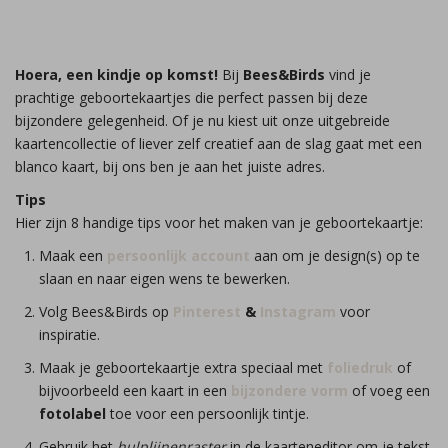
Hoera, een kindje op komst!
Bij
Bees&Birds
vind je
prachtige geboortekaartjes die perfect passen bij deze
bijzondere gelegenheid. Of je nu kiest uit onze uitgebreide
kaartencollectie of liever zelf creatief aan de slag gaat met een
blanco kaart, bij ons ben je aan het juiste adres.
Tips
Hier zijn 8 handige tips voor het maken van je geboortekaartje:
Maak een
persoonlijk account
aan om je design(s) op te
slaan en naar eigen wens te bewerken.
Volg Bees&Birds op
Pinterest
&
Instagram
voor
inspiratie.
Maak je geboortekaartje extra speciaal met
foliedruk
of
bijvoorbeeld een kaart in een
bijzondere vorm
of voeg een
fotolabel
toe voor een persoonlijk tintje.
Gebruik het
hulplijnenraster
in de kaarteneditor om je tekst