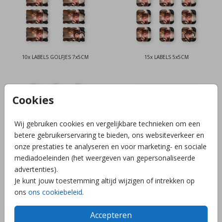
10x LABELS GOLFJES 7x5CM
15x LABELS 5x5CM
Cookies
Wij gebruiken cookies en vergelijkbare technieken om een
betere gebruikerservaring te bieden, ons websiteverkeer en
onze prestaties te analyseren en voor marketing- en sociale
mediadoeleinden (het weergeven van gepersonaliseerde
advertenties).
Je kunt jouw toestemming altijd wijzigen of intrekken op
RONDE LABELS 15X
9x FOTOLABELS + FOLIE
ons
ons cookiebeleid
.
Accepteren