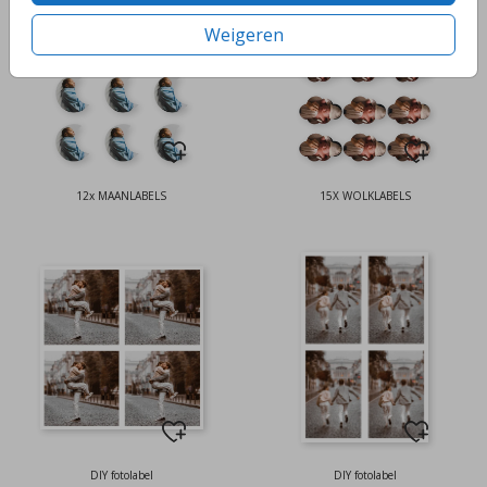
Weigeren
12x MAANLABELS
15X WOLKLABELS
DIY fotolabel
DIY fotolabel