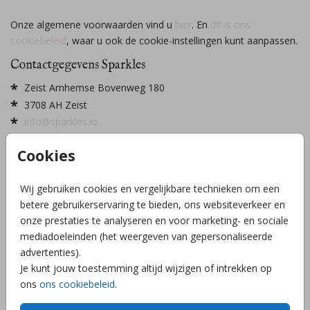
Onze algemene voorwaarden vind u
hier
. En
dit is ons
cookiebeleid
, waar u ook de cookie-instellingen kunt aanpassen.
Contactgegevens Sparkles
Zeist Arnhemse Bovenweg 180
3708 AH Zeist
info@sparkles.io
Telefoon: 085-7430750
Cookies
Inschrijvingsnummer bij de Kamer van Koophandel:
52880133
Wij gebruiken cookies en vergelijkbare technieken om een
Btw-nummer: NL 8506.45.293.B.01
betere gebruikerservaring te bieden, ons websiteverkeer en
Contactgegevens Bees&Birds
onze prestaties te analyseren en voor marketing- en sociale
mediadoeleinden (het weergeven van gepersonaliseerde
Weidestraat 10 (geen bezoekadres)
advertenties).
1097XJ Amsterdam
Je kunt jouw toestemming altijd wijzigen of intrekken op
info@bees-birds.nl
ons
ons cookiebeleid
.
+31 6 48640152
Inschrijvingsnummer bij de Kamer van Koophandel: