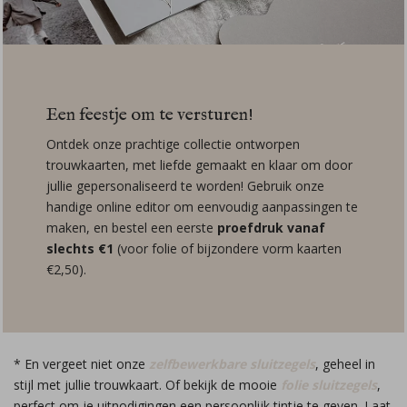
Een feestje om te versturen!
Ontdek onze prachtige collectie ontworpen
trouwkaarten, met liefde gemaakt en klaar om door
jullie gepersonaliseerd te worden! Gebruik onze
handige online editor om eenvoudig aanpassingen te
maken, en bestel een eerste
proefdruk vanaf
slechts €1
(voor folie of bijzondere vorm kaarten
€2,50).
* En vergeet niet onze
zelfbewerkbare sluitzegels
, geheel in
stijl met jullie trouwkaart. Of bekijk de mooie
folie sluitzegels
,
perfect om je uitnodigingen een persoonlijk tintje te geven. Laat