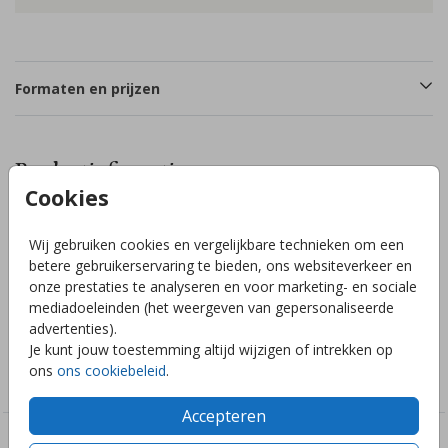
Formaten en prijzen
Productinformatie
Cookies
Omschrijving
Wij gebruiken cookies en vergelijkbare technieken om een
Heel mooie trouwkaart met een golfjesrand in beige
betere gebruikerservaring te bieden, ons websiteverkeer en
zandkleuren en goudfolie. Heb je hulp nodig of kom je er
onze prestaties te analyseren en voor marketing- en sociale
niet uit? Stuur ons een berichtje en wij helpen je graag!
mediadoeleinden (het weergeven van gepersonaliseerde
advertenties).
Je kunt jouw toestemming altijd wijzigen of intrekken op
Collectie
ons
ons cookiebeleid
.
Trouwen
Accepteren