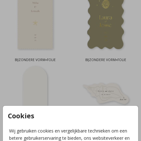
BIJZONDERE VORM+FOLIE
BIJZONDERE VORM+FOLIE
Cookies
Wij gebruiken cookies en vergelijkbare technieken om een
BIJZONDERE VORM+FOLIE
BIJZONDERE VORM
betere gebruikerservaring te bieden, ons websiteverkeer en