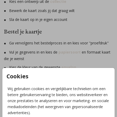
Kies een ontwerp uit de
collectie
Bewerk de kaart zoals jij dat graag wilt
Sla de kaart op in je eigen account
Bestel je kaartje
Ga vervolgens het bestelproces in en kies voor "proefdruk"
Vul je gegevens in en kies de
papiersoort
en formaat kaart
die je wenst
Kies de kleur van de gewenste
envelop
Cookies
Kies eventueel voor een sample setje papiersoorten en/of
enveloppen (€1,49 of €2,49 voor de hele set)
Wij gebruiken cookies en vergelijkbare technieken om een
Reken je bestelling af
betere gebruikerservaring te bieden, ons websiteverkeer en
onze prestaties te analyseren en voor marketing- en sociale
mediadoeleinden (het weergeven van gepersonaliseerde
TIP:
Voor maandag t/m vrijdag en zondag vóór 18.00 uur
advertenties).
besteld = dezelfde dag nog gedrukt en verzonden en