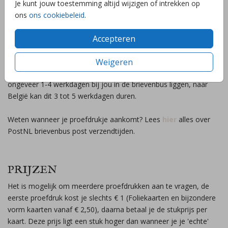
Je kunt jouw toestemming altijd wijzigen of intrekken op
overgedragen aan PostNL. Foliekaarten en bijzondere vorm
ons
ons cookiebeleid
.
kaarten +1/2 dagen.
Accepteren
Proefdruk bezorging
Weigeren
Proefdrukken worden per brievenbuspost verzonden en zullen in
ongeveer 1-4 werkdagen bij jou in de brievenbus liggen, naar
België kan dit 3 tot 5 werkdagen duren.
Weten wanneer je proefdrukje aankomt? Lees
hier
alles over
PostNL brievenbus post verzendtijden.
PRIJZEN
Het is mogelijk om meerdere proefdrukken aan te vragen, de
eerste proefdruk kost je slechts € 1 (Foliekaarten en bijzondere
vorm kaarten vanaf € 2,50), daarna betaal je de stukprijs per
kaart. Deze prijs ligt een stuk hoger dan wanneer je je 'echte'