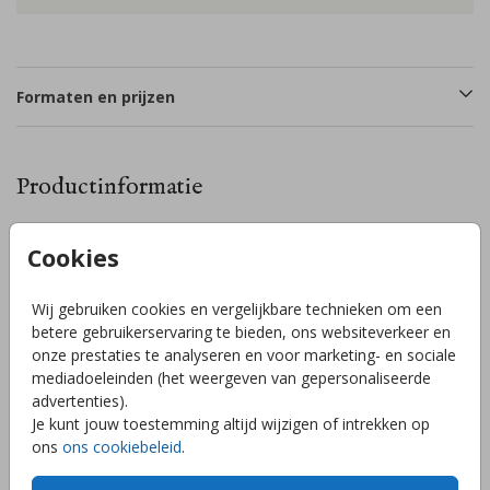
Formaten en prijzen
Productinformatie
Omschrijving
Cookies
Heel gaaf, dit lieve stoere geboortekaartje met een illustratie
van een aquarel koalabeertje die een hoogglans hartje
Wij gebruiken cookies en vergelijkbare technieken om een
vasthoudt. Pas gemakkelijk de kleur folie, achtergrond en/of
betere gebruikerservaring te bieden, ons websiteverkeer en
hartje naar wens en smaak aan, heb je hulp nodig of vragen
onze prestaties te analyseren en voor marketing- en sociale
- wij helpen je graag! // VIC
mediadoeleinden (het weergeven van gepersonaliseerde
Toon meer
advertenties).
Je kunt jouw toestemming altijd wijzigen of intrekken op
ons
ons cookiebeleid
.
Collectie