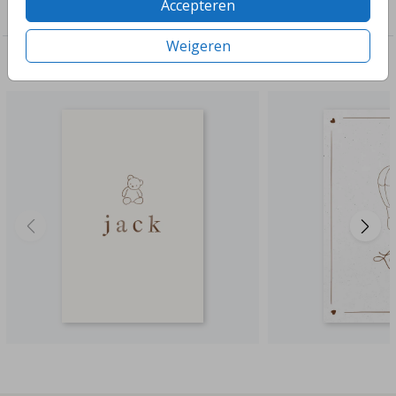
Accepteren
Genderneutraal
Weigeren
Deze ontwerpen vind je misschien ook leuk