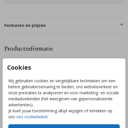
Formaten en prijzen
Productinformatie
Omschrijving
Cookies
Leuk kleurrijk vrolijk geboortekaartje met een aquarel
handgetekende zon en een gezellig streepjespatroon op de
Wij gebruiken cookies en vergelijkbare technieken om een
achtergrond. Liever een dubbele kaart of een andere vorm
betere gebruikerservaring te bieden, ons websiteverkeer en
kaart of heb je hulp nodig met opmaken? Stuur een
onze prestaties te analyseren en voor marketing- en sociale
berichtje, wij helpen je graag verder! // LOLA
mediadoeleinden (het weergeven van gepersonaliseerde
Toon meer
advertenties).
Je kunt jouw toestemming altijd wijzigen of intrekken op
ons
ons cookiebeleid
.
Collectie