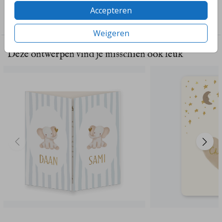
Collectie
Accepteren
Tweeling
Weigeren
Deze ontwerpen vind je misschien ook leuk