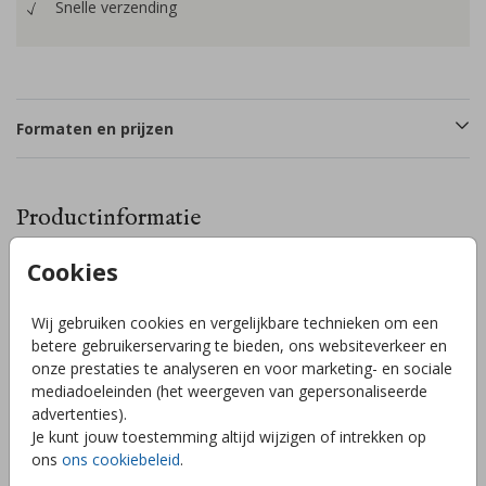
Snelle verzending
Formaten en prijzen
Productinformatie
Cookies
Omschrijving
Mooie minimalistisch tweeling geboortekaartje in een
Wij gebruiken cookies en vergelijkbare technieken om een
langwerpige boogvorm met twee zwaluwen en goudfolie
betere gebruikerservaring te bieden, ons websiteverkeer en
details. Pas het geboortekaartje naar eigen smaak en wens
onze prestaties te analyseren en voor marketing- en sociale
aan in de handige online editor. Heb je hulp nodig met
mediadoeleinden (het weergeven van gepersonaliseerde
opmaken of heb je vragen? Wij helpen je graag!
advertenties).
Toon meer
Je kunt jouw toestemming altijd wijzigen of intrekken op
ons
ons cookiebeleid
.