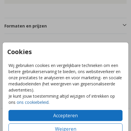
Formaten en prijzen
Productinformatie
Cookies
Wij gebruiken cookies en vergelijkbare technieken om een
Omschrijving
betere gebruikerservaring te bieden, ons websiteverkeer en
Witte trouwkaart met gouden bloemen en goudfolie.
onze prestaties te analyseren en voor marketing- en sociale
mediadoeleinden (het weergeven van gepersonaliseerde
advertenties).
Collectie
Je kunt jouw toestemming altijd wijzigen of intrekken op
Trouwkaarten
ons
ons cookiebeleid
.
Accepteren
Deze ontwerpen vind je misschien ook leuk
Weigeren