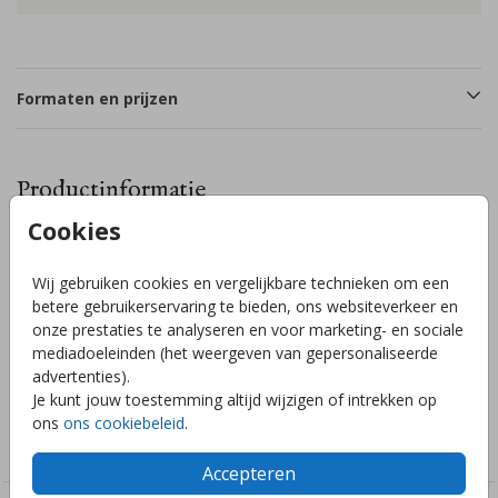
Formaten en prijzen
Productinformatie
Cookies
Omschrijving
Wij gebruiken cookies en vergelijkbare technieken om een
Trouwkaart met een bloemenboeket met veldbloemen en
betere gebruikerservaring te bieden, ons websiteverkeer en
namen in goudfolie. Pas de kleuren en jullie gegevens
onze prestaties te analyseren en voor marketing- en sociale
gemakkelijk aan in de handige editor! Hulp nodig? Wij helpen
mediadoeleinden (het weergeven van gepersonaliseerde
je graag!
advertenties).
Je kunt jouw toestemming altijd wijzigen of intrekken op
Collectie
ons
ons cookiebeleid
.
Trouwkaarten
Accepteren