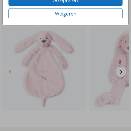
Accepteren
Happy Horse knuffels
Weigeren
Deze ontwerpen vind je misschien ook leuk