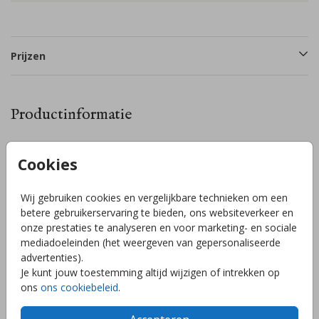
Prijzen
Productinformatie
Omschrijving
Cookies
Lieve knuffeldoek konijntje (28cm) in groene kleur.
Personaliseer zelf de naam. Superleuk om als kraamcadeau
Wij gebruiken cookies en vergelijkbare technieken om een
te geven aan een pasgeboren baby. De naam, lettertype en
betere gebruikerservaring te bieden, ons websiteverkeer en
de borduurkleur kun je eenvoudig aanpassen in onze
onze prestaties te analyseren en voor marketing- en sociale
handige online editor. Via de knop 'voorbeeld bekijken' zie je
mediadoeleinden (het weergeven van gepersonaliseerde
direct hoe jouw tekst op het doekje komt te staan.
Toon meer
advertenties).
Specificaties Happy Horse knuffeldoekje: Merk: Happy Horse
Je kunt jouw toestemming altijd wijzigen of intrekken op
Formaat: 28 cm Formaat drukvlak: 12x4 cm
ons
ons cookiebeleid
.
Productietechniek: geborduurd Materiaal: textiel Wasbaar op
Collectie
30 graden Levertijd: 3-5 werkdagen