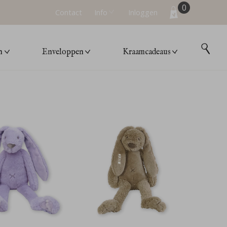
0
Contact
Info
Inloggen
n
Enveloppen
Kraamcadeaus