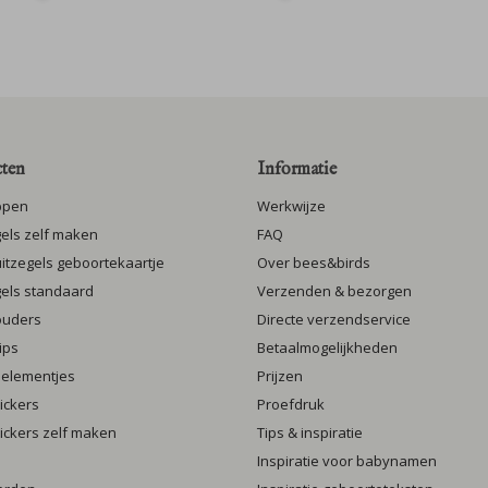
ten
Informatie
ppen
Werkwijze
gels zelf maken
FAQ
luitzegels geboortekaartje
Over bees&birds
gels standaard
Verzenden & bezorgen
ouders
Directe verzendservice
ips
Betaalmogelijkheden
 elementjes
Prijzen
ickers
Proefdruk
ickers zelf maken
Tips & inspiratie
Inspiratie voor babynamen