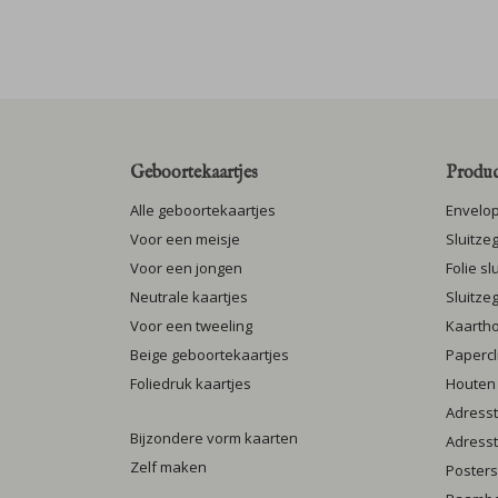
Geboortekaartjes
Produc
Alle geboortekaartjes
Envelo
Voor een meisje
Sluitze
Voor een jongen
Folie s
Neutrale kaartjes
Sluitze
Voor een tweeling
Kaarth
Beige geboortekaartjes
Papercl
Foliedruk kaartjes
Houten
Adresst
Bijzondere vorm kaarten
Adresst
Zelf maken
Posters