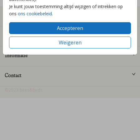
Je kunt jouw toestemming altijd wijzigen of intrekken op
ons
ons cookiebeleid
.
Geboortekaartjes
Accepteren
Producten
Weigeren
Informatie
Contact
©2023 bees&birds