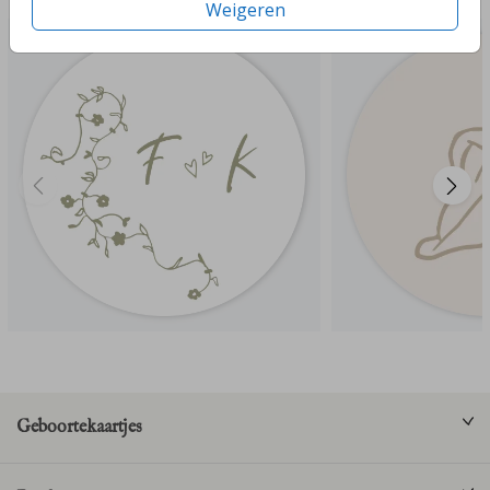
Weigeren
Geboortekaartjes