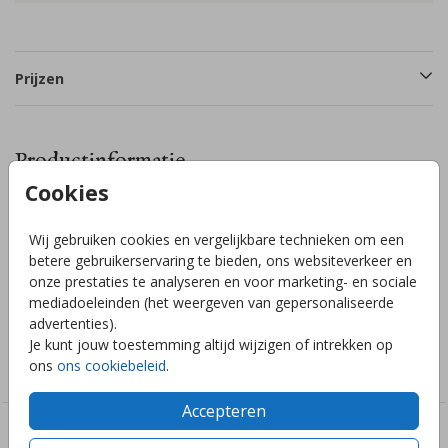
Prijzen
Productinformatie
Cookies
Omschrijving
Wij gebruiken cookies en vergelijkbare technieken om een
Maak van het versturen van je trouwkaart een feestje! De
betere gebruikerservaring te bieden, ons websiteverkeer en
zegels/stickers zijn Ø 35 mm en ze zijn te bestellen per 25
onze prestaties te analyseren en voor marketing- en sociale
stuks.
mediadoeleinden (het weergeven van gepersonaliseerde
advertenties).
Je kunt jouw toestemming altijd wijzigen of intrekken op
Collectie
ons
ons cookiebeleid
.
Trouwkaart sluitzegels zelf maken
Accepteren
Deze ontwerpen vind je misschien ook leuk