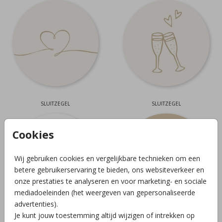
SLUITZEGEL
SLUITZEGEL
Cookies
Wij gebruiken cookies en vergelijkbare technieken om een
betere gebruikerservaring te bieden, ons websiteverkeer en
onze prestaties te analyseren en voor marketing- en sociale
mediadoeleinden (het weergeven van gepersonaliseerde
advertenties).
Je kunt jouw toestemming altijd wijzigen of intrekken op
SLUITZEGEL
SLUITZEGEL