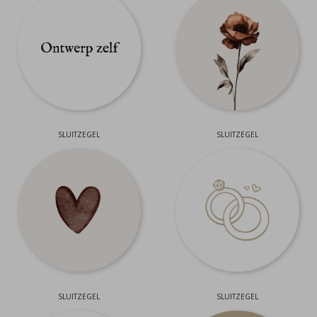
SLUITZEGEL
SLUITZEGEL
SLUITZEGEL
SLUITZEGEL