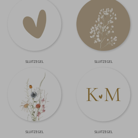
SLUITZEGEL
SLUITZEGEL
SLUITZEGEL
SLUITZEGEL