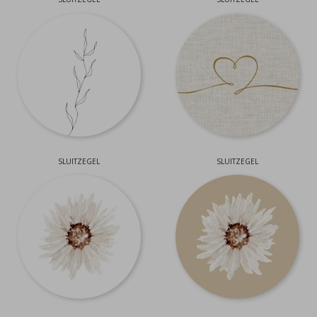
SLUITZEGEL
SLUITZEGEL