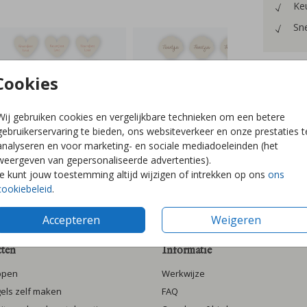
Keu
Sne
Cookies
Prijzen
Wij gebruiken cookies en vergelijkbare technieken om een betere
gebruikerservaring te bieden, ons websiteverkeer en onze prestaties t
analyseren en voor marketing- en sociale mediadoeleinden (het
weergeven van gepersonaliseerde advertenties).
Je kunt jouw toestemming altijd wijzigen of intrekken op ons
ons
cookiebeleid
.
Accepteren
Weigeren
ten
Informatie
ppen
Werkwijze
gels zelf maken
FAQ