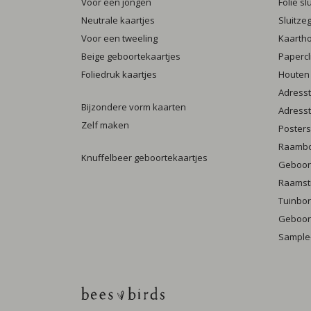
Voor een jongen
Folie s
Neutrale kaartjes
Sluitze
Voor een tweeling
Kaarth
Beige geboortekaartjes
Papercl
Foliedruk kaartjes
Houten
Adresst
Bijzondere vorm kaarten
Adresst
Zelf maken
Posters
Raamb
Knuffelbeer geboortekaartjes
Geboort
Raamst
Tuinbo
Geboort
Sample-