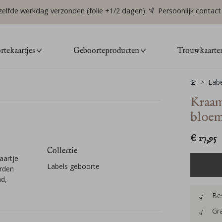
zelfde werkdag verzonden (folie +1/2 dagen)
Persoonlijk contact
tekaartjes
Geboorteproducten
Trouwkaarte
Labe
Kraam
bloem
€ 17,95
Collectie
aartje
Labels geboorte
rden
nd,
Bes
Gra