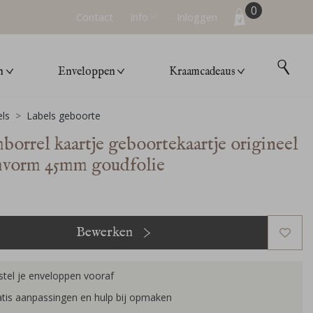
0
Contact
Info
Inloggen
n
Enveloppen
Kraamcadeaus
ls
Labels geboorte
borrel kaartje geboortekaartje origineel
vorm 45mm goudfolie
Bewerken
tel je enveloppen vooraf
tis aanpassingen en hulp bij opmaken