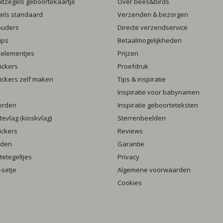
luitzegels geboortekaartje
Over bees&birds
gels standaard
Verzenden & bezorgen
ouders
Directe verzendservice
ips
Betaalmogelijkheden
 elementjes
Prijzen
ickers
Proefdruk
ickers zelf maken
Tips & inspiratie
Inspiratie voor babynamen
orden
Inspiratie geboorteteksten
evlag (kioskvlag)
Sterrenbeelden
ickers
Reviews
rden
Garantie
etegeltjes
Privacy
setje
Algemene voorwaarden
Cookies