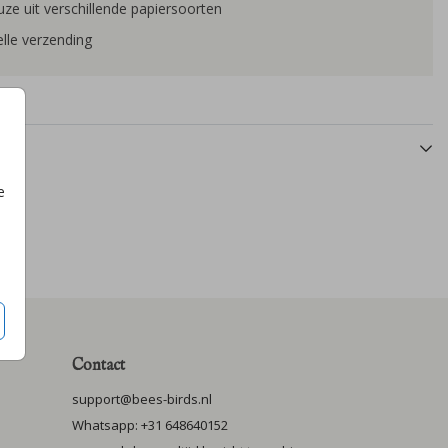
ze uit verschillende papiersoorten
lle verzending
e
Contact
support@bees-birds.nl
Whatsapp: +31 648640152