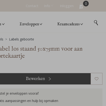
0
Contact
Info
Inloggen
n
Enveloppen
Kraamcadeaus
ls
Labels geboorte
abel los staand 50x75mm voor aan
rtekaartje
Bewerken
tel je enveloppen vooraf
tis aanpassingen en hulp bij opmaken