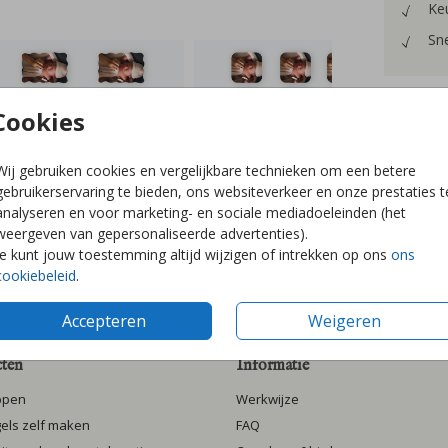
Keu
Sne
Cookies
Prijzen
Wij gebruiken cookies en vergelijkbare technieken om een betere
gebruikerservaring te bieden, ons websiteverkeer en onze prestaties t
analyseren en voor marketing- en sociale mediadoeleinden (het
weergeven van gepersonaliseerde advertenties).
Je kunt jouw toestemming altijd wijzigen of intrekken op ons
ons
cookiebeleid
.
Accepteren
Weigeren
ten
Informatie
ppen
Werkwijze
gels zelf maken
FAQ