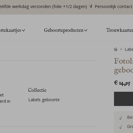
zelfde werkdag verzonden (folie +1/2 dagen)
Persoonlijk contact
tekaartjes
Geboorteproducten
Trouwkaarte
Labe
Fotol
geboo
€ 14,95
Collectie
et
Labels geboorte
erd in
Bes
Gra