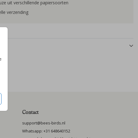
ze uit verschillende papiersoorten
lle verzending
e
Contact
support@bees-birds.nl
Whatsapp: +31 648640152