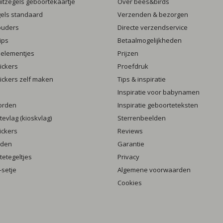
luitzegels geboortekaartje
Over bees&birds
gels standaard
Verzenden & bezorgen
ouders
Directe verzendservice
ips
Betaalmogelijkheden
 elementjes
Prijzen
ickers
Proefdruk
ickers zelf maken
Tips & inspiratie
Inspiratie voor babynamen
orden
Inspiratie geboorteteksten
evlag (kioskvlag)
Sterrenbeelden
ickers
Reviews
rden
Garantie
etegeltjes
Privacy
setje
Algemene voorwaarden
Cookies