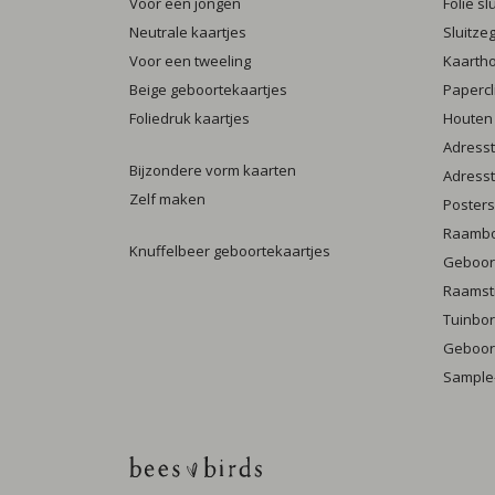
Voor een jongen
Folie s
Neutrale kaartjes
Sluitze
Voor een tweeling
Kaarth
Beige geboortekaartjes
Papercl
Foliedruk kaartjes
Houten
Adresst
Bijzondere vorm kaarten
Adresst
Zelf maken
Posters
Raamb
Knuffelbeer geboortekaartjes
Geboort
Raamst
Tuinbo
Geboort
Sample-