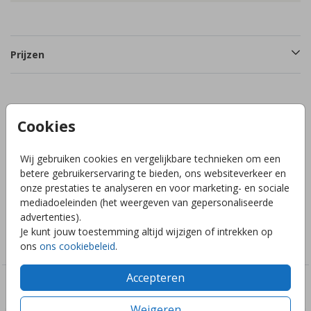
Prijzen
Productinformatie
Cookies
Omschrijving
Wij gebruiken cookies en vergelijkbare technieken om een
Labeltje in een wolkvorm in formaat 45x26mm, het ontwerp
betere gebruikerservaring te bieden, ons websiteverkeer en
heeft een 3mm gaatje. Hoeveelheid: 16 stuks.
onze prestaties te analyseren en voor marketing- en sociale
mediadoeleinden (het weergeven van gepersonaliseerde
advertenties).
Collectie
Je kunt jouw toestemming altijd wijzigen of intrekken op
Doopsuiker labels
ons
ons cookiebeleid
.
Accepteren
Deze ontwerpen vind je misschien ook leuk
Weigeren