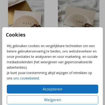
Cookies
Wij gebruiken cookies en vergelijkbare technieken om een
LABELKAART + FOLIE
LABELKAART + FOLIE
betere gebruikerservaring te bieden, ons websiteverkeer en
onze prestaties te analyseren en voor marketing- en sociale
mediadoeleinden (het weergeven van gepersonaliseerde
advertenties).
Je kunt jouw toestemming altijd wijzigen of intrekken op
ons
ons cookiebeleid
.
Accepteren
Weigeren
BIJZONDERE VORM+FOLIE
BIJZONDERE VORM+FOLIE