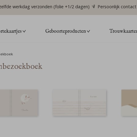
zelfde werkdag verzonden (folie +1/2 dagen)
Persoonlijk contact
tekaartjes
Geboorteproducten
Trouwkaarte
oekboek
mbezoekboek