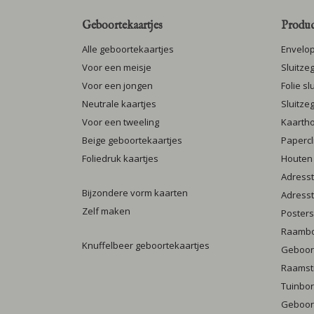
Geboortekaartjes
Produc
Alle geboortekaartjes
Envelo
Voor een meisje
Sluitze
Voor een jongen
Folie s
Neutrale kaartjes
Sluitze
Voor een tweeling
Kaarth
Beige geboortekaartjes
Papercl
Foliedruk kaartjes
Houten
Adresst
Bijzondere vorm kaarten
Adresst
Zelf maken
Posters
Raamb
Knuffelbeer geboortekaartjes
Geboort
Raamst
Tuinbo
Geboort