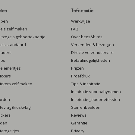
ten
Informatie
ppen
Werkwijze
gels zelf maken
FAQ
luitzegels geboortekaartje
Over bees&birds
gels standaard
Verzenden & bezorgen
ouders
Directe verzendservice
ips
Betaalmogelijkheden
 elementjes
Prijzen
ickers
Proefdruk
ickers zelf maken
Tips & inspiratie
Inspiratie voor babynamen
orden
Inspiratie geboorteteksten
evlag (kioskvlag)
Sterrenbeelden
ickers
Reviews
rden
Garantie
etegeltjes
Privacy