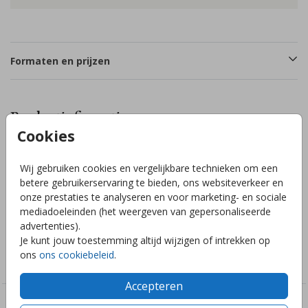
Formaten en prijzen
Productinformatie
Cookies
Omschrijving
Wij gebruiken cookies en vergelijkbare technieken om een
Achterkaart voor kalkpapier geboortekaartje met maan en
betere gebruikerservaring te bieden, ons websiteverkeer en
sterren. Bewerk in combinatie met een kalkpapier voorkant.
onze prestaties te analyseren en voor marketing- en sociale
Hulp nodig? Stuur een berichtje en ik help je graag!
mediadoeleinden (het weergeven van gepersonaliseerde
advertenties).
Je kunt jouw toestemming altijd wijzigen of intrekken op
Collectie
ons
ons cookiebeleid
.
Geboortekaartjes met kalkpapier
Accepteren