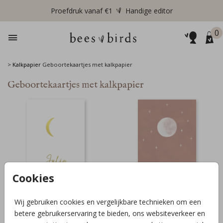
Proefdruk vanaf €1
Handige editor
0
>
Kalkpapier
Geboortekaartjes met kalkpapier
Geboortekaartjes met kalkpapier
Cookies
Wij gebruiken cookies en vergelijkbare technieken om een
KALKPAPIER VOORKAART 1/2
KALKPAPIER ACHTER 2/2
betere gebruikerservaring te bieden, ons websiteverkeer en