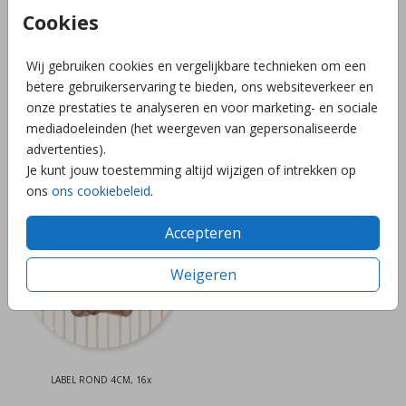
Cookies
Wij gebruiken cookies en vergelijkbare technieken om een
betere gebruikerservaring te bieden, ons websiteverkeer en
onze prestaties te analyseren en voor marketing- en sociale
mediadoeleinden (het weergeven van gepersonaliseerde
advertenties).
Je kunt jouw toestemming altijd wijzigen of intrekken op
LABEL 2x GAATJES 85x20MM, 16x
HARTVORM LABEL, 16x
ons
ons cookiebeleid
.
Accepteren
Weigeren
LABEL ROND 4CM, 16x