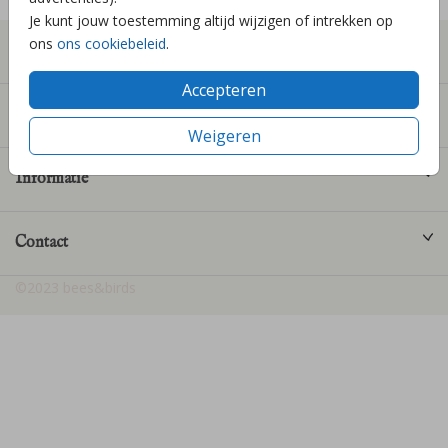
Je kunt jouw toestemming altijd wijzigen of intrekken op
ons
ons cookiebeleid
.
Geboortekaartjes
Accepteren
Producten
Weigeren
Informatie
Contact
©2023 bees&birds