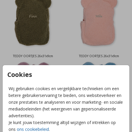
TEDDY OORTJES 26x31x9cm
TEDDY OORTJES 26x31x9cm
Cookies
Wij gebruiken cookies en vergelijkbare technieken om een
betere gebruikerservaring te bieden, ons websiteverkeer en
onze prestaties te analyseren en voor marketing- en sociale
mediadoeleinden (het weergeven van gepersonaliseerde
advertenties).
Je kunt jouw toestemming altijd wijzigen of intrekken op
TEDDY OORTJES 26x31x9cm
TEDDY OORTJES 26x31x9cm
ons
ons cookiebeleid
.