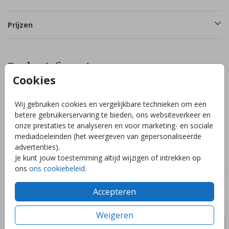
Prijzen
Productinformatie
Cookies
Omschrijving
Wij gebruiken cookies en vergelijkbare technieken om een
Blanco sluitzegel voor eigen ontwerp
betere gebruikerservaring te bieden, ons websiteverkeer en
onze prestaties te analyseren en voor marketing- en sociale
mediadoeleinden (het weergeven van gepersonaliseerde
Collectie
advertenties).
Blanco kaart
Je kunt jouw toestemming altijd wijzigen of intrekken op
ons
ons cookiebeleid
.
Deze ontwerpen vind je misschien ook leuk
Accepteren
Weigeren