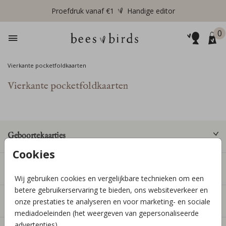
Proefdruk vanaf €1
Handige editor
0
Vierkante pocketfoldkaarten
Vierkante pocketfoldkaarten
Geboortekaartjes
Cookies
Producten
Wij gebruiken cookies en vergelijkbare technieken om een
betere gebruikerservaring te bieden, ons websiteverkeer en
Informatie
onze prestaties te analyseren en voor marketing- en sociale
mediadoeleinden (het weergeven van gepersonaliseerde
advertenties).