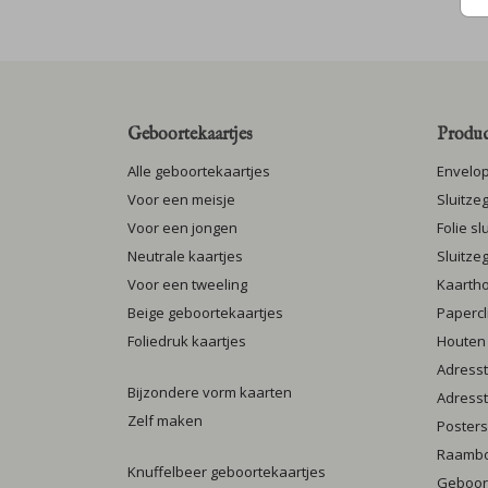
Geboortekaartjes
Produc
Alle geboortekaartjes
Envelo
Voor een meisje
Sluitze
Voor een jongen
Folie s
Neutrale kaartjes
Sluitze
Voor een tweeling
Kaarth
Beige geboortekaartjes
Papercl
Foliedruk kaartjes
Houten
Adresst
Bijzondere vorm kaarten
Adresst
Zelf maken
Posters
Raamb
Knuffelbeer geboortekaartjes
Geboort