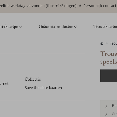
zelfde werkdag verzonden (folie +1/2 dagen)
Persoonlijk contact
tekaartjes
Geboorteproducten
Trouwkaarte
Tro
Trouw
speels
Collectie
s met
Save the date kaarten
Bes
Gra