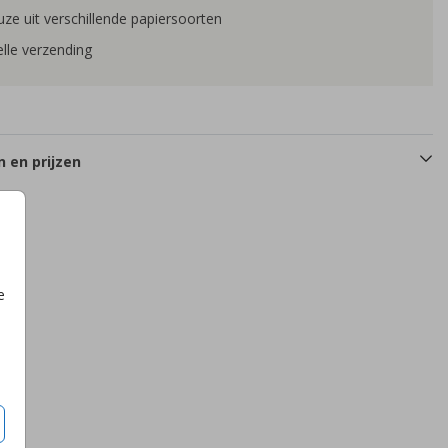
ze uit verschillende papiersoorten
lle verzending
 en prijzen
e