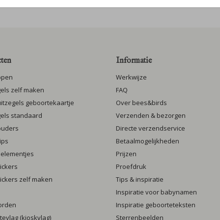
ten
Informatie
ppen
Werkwijze
gels zelf maken
FAQ
luitzegels geboortekaartje
Over bees&birds
gels standaard
Verzenden & bezorgen
ouders
Directe verzendservice
ips
Betaalmogelijkheden
 elementjes
Prijzen
ickers
Proefdruk
ickers zelf maken
Tips & inspiratie
Inspiratie voor babynamen
orden
Inspiratie geboorteteksten
evlag (kioskvlag)
Sterrenbeelden