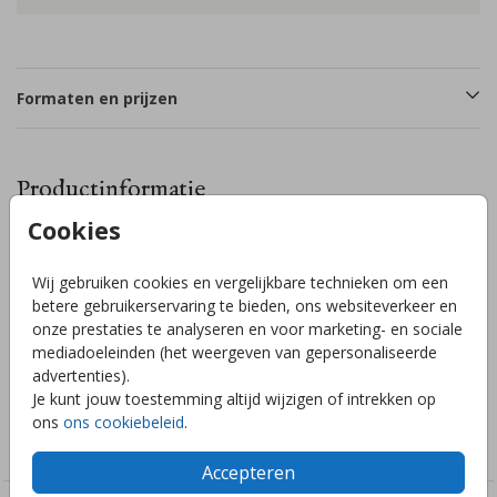
Formaten en prijzen
Productinformatie
Cookies
Omschrijving
Wij gebruiken cookies en vergelijkbare technieken om een
Sierlijke boogvorm save the date kaart in beige en
betere gebruikerservaring te bieden, ons websiteverkeer en
handgetekende items. Pas gemakkelijk de kleuren aan en/of
onze prestaties te analyseren en voor marketing- en sociale
voeg bijvoorbeeld voor een wouw-effect nog een mooie
mediadoeleinden (het weergeven van gepersonaliseerde
folie toe.
advertenties).
Je kunt jouw toestemming altijd wijzigen of intrekken op
Collectie
ons
ons cookiebeleid
.
Save the date kaarten
Accepteren