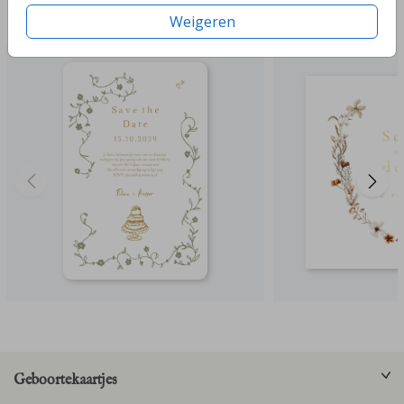
Deze ontwerpen vind je misschien ook leuk
Weigeren
Geboortekaartjes