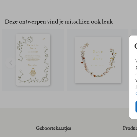
Deze ontwerpen vind je misschien ook leuk
Geboortekaartjes
Produc