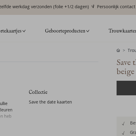
zelfde werkdag verzonden (folie +1/2 dagen)
Persoonlijk contact
tekaartjes
Geboorteproducten
Trouwkaarte
Tro
Save 
beige
Collectie
Save the date kaarten
llie
kleuren
 en heb
Bes
Gra