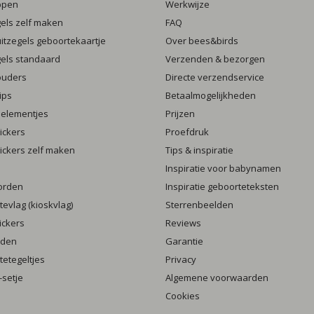
ppen
Werkwijze
gels zelf maken
FAQ
luitzegels geboortekaartje
Over bees&birds
gels standaard
Verzenden & bezorgen
ouders
Directe verzendservice
ips
Betaalmogelijkheden
 elementjes
Prijzen
ickers
Proefdruk
ickers zelf maken
Tips & inspiratie
Inspiratie voor babynamen
orden
Inspiratie geboorteteksten
evlag (kioskvlag)
Sterrenbeelden
ickers
Reviews
rden
Garantie
etegeltjes
Privacy
setje
Algemene voorwaarden
Cookies