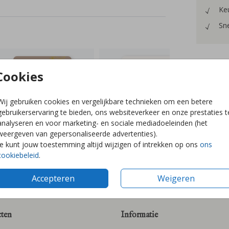
Keu
Sne
Cookies
Formaten
Wij gebruiken cookies en vergelijkbare technieken om een betere
gebruikerservaring te bieden, ons websiteverkeer en onze prestaties t
analyseren en voor marketing- en sociale mediadoeleinden (het
weergeven van gepersonaliseerde advertenties).
Je kunt jouw toestemming altijd wijzigen of intrekken op ons
ons
cookiebeleid
.
Accepteren
Weigeren
ten
Informatie