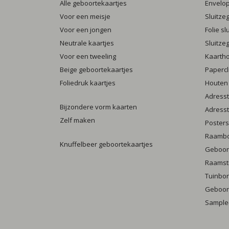
Alle geboortekaartjes
Envelo
Voor een meisje
Sluitze
Voor een jongen
Folie s
Neutrale kaartjes
Sluitze
Voor een tweeling
Kaarth
Beige geboortekaartjes
Papercl
Foliedruk kaartjes
Houten
Adresst
Bijzondere vorm kaarten
Adresst
Zelf maken
Posters
Raamb
Knuffelbeer geboortekaartjes
Geboort
Raamst
Tuinbo
Geboort
Sample-