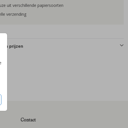
ze uit verschillende papiersoorten
lle verzending
 en prijzen
e
Contact