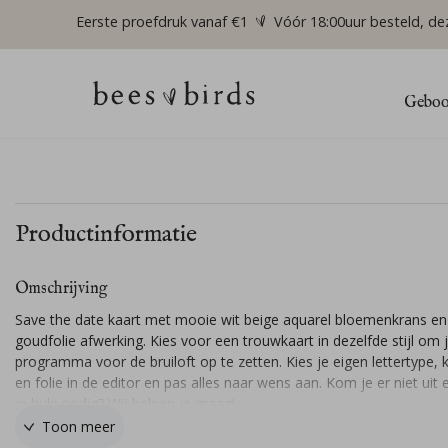
Eerste proefdruk vanaf €1
Vóór 18:00uur besteld, de
Geboor
Productinformatie
Omschrijving
Save the date kaart met mooie wit beige aquarel bloemenkrans en
goudfolie afwerking. Kies voor een trouwkaart in dezelfde stijl om ju
programma voor de bruiloft op te zetten. Kies je eigen lettertype, 
en folie in de editor en pas alles naar wens aan. Kom je er niet uit
je hulp nodig? Wij helpen je graag!
Toon meer