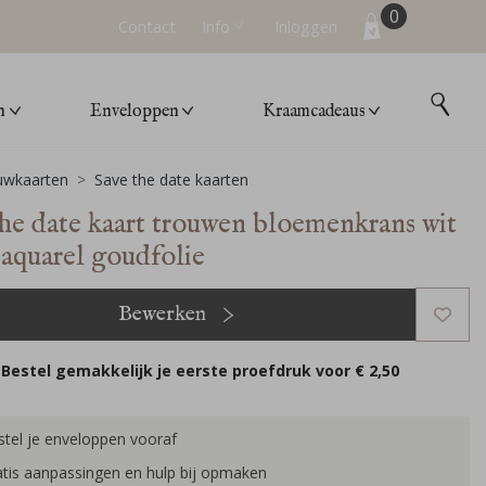
0
Contact
Info
Inloggen
n
Enveloppen
Kraamcadeaus
uwkaarten
Save the date kaarten
the date kaart trouwen bloemenkrans wit
 aquarel goudfolie
Bewerken
Bestel gemakkelijk je eerste proefdruk voor
€ 2,50
tel je enveloppen vooraf
tis aanpassingen en hulp bij opmaken