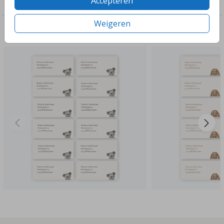
Accepteren
Adresstickers in stijl met je geboortekaartje
Weigeren
Deze ontwerpen vind je misschien ook leuk