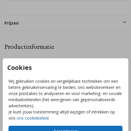
Prijzen
Productinformatie
Omschrijving
Cookies
Je ontvangt 14 stickers per vel. Standaard zijn er 6
stickervellen geselecteerd, maar via ‘opties’ kun je dit
Wij gebruiken cookies en vergelijkbare technieken om een
eenvoudig aanpassen naar minder vellen. Let op: doe dit op
betere gebruikerservaring te bieden, ons websiteverkeer en
voorhand, achteraf kunnen we dit niet meer aanpassen. Pas
onze prestaties te analyseren en voor marketing- en sociale
het ontwerp helemaal naar wens aan in onze editor. Voeg
mediadoeleinden (het weergeven van gepersonaliseerde
bijvoorbeeld elementen toe of speel met kleuren.
Toon meer
advertenties).
Je kunt jouw toestemming altijd wijzigen of intrekken op
ons
ons cookiebeleid
.
Collectie