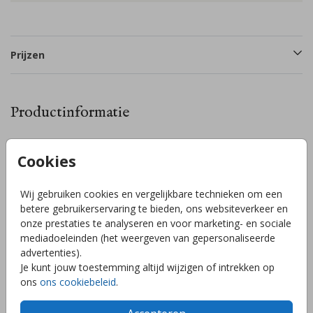
Prijzen
Productinformatie
Omschrijving
Cookies
Je ontvangt 14 stickers per vel. Standaard zijn er 6
stickervellen geselecteerd, maar via ‘opties’ kun je dit
Wij gebruiken cookies en vergelijkbare technieken om een
eenvoudig aanpassen naar minder vellen. Let op: doe dit op
betere gebruikerservaring te bieden, ons websiteverkeer en
voorhand, achteraf kunnen we dit niet meer aanpassen. Pas
onze prestaties te analyseren en voor marketing- en sociale
het ontwerp helemaal naar wens aan in onze editor. Voeg
mediadoeleinden (het weergeven van gepersonaliseerde
bijvoorbeeld elementen toe of speel met kleuren.
Toon meer
advertenties).
Je kunt jouw toestemming altijd wijzigen of intrekken op
ons
ons cookiebeleid
.
Collectie