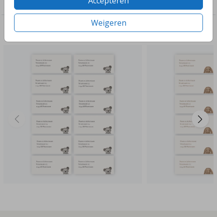
Accepteren
Adresstickers in stijl met je geboortekaartje
Weigeren
Deze ontwerpen vind je misschien ook leuk