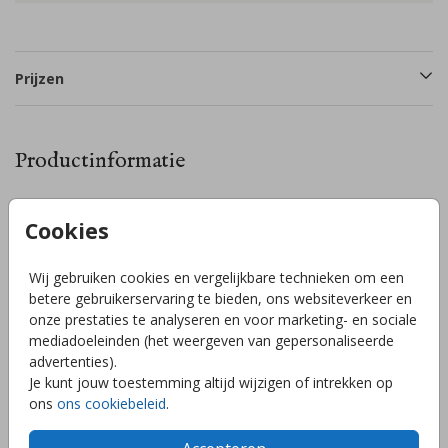
Prijzen
Productinformatie
Omschrijving
Cookies
Je ontvangt 14 stickers per vel. Standaard zijn er 6
stickervellen geselecteerd, maar via ‘opties’ kun je dit
Wij gebruiken cookies en vergelijkbare technieken om een
eenvoudig aanpassen naar minder vellen. Let op: doe dit op
betere gebruikerservaring te bieden, ons websiteverkeer en
voorhand, achteraf kunnen we dit niet meer aanpassen. Pas
onze prestaties te analyseren en voor marketing- en sociale
het ontwerp helemaal naar wens aan in onze editor. Voeg
mediadoeleinden (het weergeven van gepersonaliseerde
bijvoorbeeld elementen toe of speel met kleuren.
Toon meer
advertenties).
Je kunt jouw toestemming altijd wijzigen of intrekken op
ons
ons cookiebeleid
.
Collectie