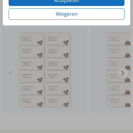
Accepteren
Adresstickers in stijl met je geboortekaartje
Weigeren
Deze ontwerpen vind je misschien ook leuk