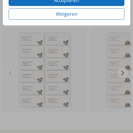
Accepteren
Adresstickers in stijl met je geboortekaartje
Weigeren
Deze ontwerpen vind je misschien ook leuk