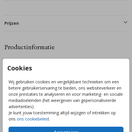
Prijzen
Productinformatie
Omschrijving
Cookies
Je ontvangt 14 stickers per vel. Standaard zijn er 6
stickervellen geselecteerd, maar via ‘opties’ kun je dit
Wij gebruiken cookies en vergelijkbare technieken om een
eenvoudig aanpassen naar minder vellen. Let op: doe dit op
betere gebruikerservaring te bieden, ons websiteverkeer en
voorhand, achteraf kunnen we dit niet meer aanpassen. Pas
onze prestaties te analyseren en voor marketing- en sociale
het ontwerp helemaal naar wens aan in onze editor. Voeg
mediadoeleinden (het weergeven van gepersonaliseerde
bijvoorbeeld elementen toe of speel met kleuren.
Toon meer
advertenties).
Je kunt jouw toestemming altijd wijzigen of intrekken op
ons
ons cookiebeleid
.
Collectie