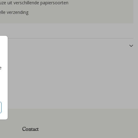
ze uit verschillende papiersoorten
lle verzending
e
Contact