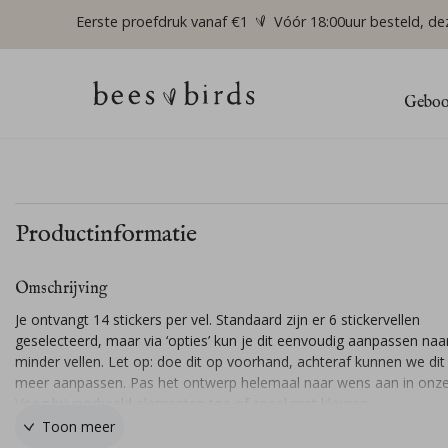
Eerste proefdruk vanaf €1
Vóór 18:00uur besteld, de
Geboor
Productinformatie
Omschrijving
Je ontvangt 14 stickers per vel. Standaard zijn er 6 stickervellen
geselecteerd, maar via ‘opties’ kun je dit eenvoudig aanpassen naa
minder vellen. Let op: doe dit op voorhand, achteraf kunnen we dit 
meer aanpassen. Pas het ontwerp helemaal naar wens aan in onze 
Voeg bijvoorbeeld elementen toe of speel met kleuren.
Toon meer