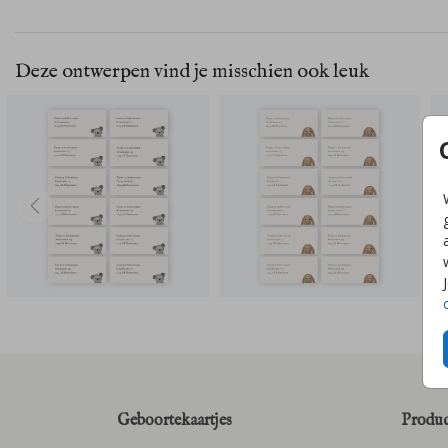
Deze ontwerpen vind je misschien ook leuk
Geboortekaartjes
Produc