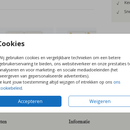
Keu
Sne
Cookies
Prijzen
Wij gebruiken cookies en vergelijkbare technieken om een betere
gebruikerservaring te bieden, ons websiteverkeer en onze prestaties t
analyseren en voor marketing- en sociale mediadoeleinden (het
weergeven van gepersonaliseerde advertenties).
Je kunt jouw toestemming altijd wijzigen of intrekken op ons
ons
cookiebeleid
.
Accepteren
Weigeren
ten
Informatie