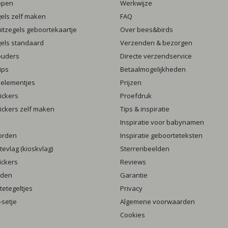
ppen
Werkwijze
gels zelf maken
FAQ
luitzegels geboortekaartje
Over bees&birds
gels standaard
Verzenden & bezorgen
ouders
Directe verzendservice
ips
Betaalmogelijkheden
 elementjes
Prijzen
ickers
Proefdruk
ickers zelf maken
Tips & inspiratie
Inspiratie voor babynamen
orden
Inspiratie geboorteteksten
evlag (kioskvlag)
Sterrenbeelden
ickers
Reviews
rden
Garantie
etegeltjes
Privacy
setje
Algemene voorwaarden
Cookies