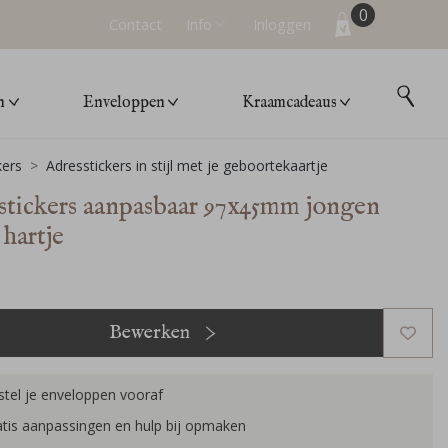
0
Contact
Info
Inloggen
n
Enveloppen
Kraamcadeaus
kers
Adresstickers in stijl met je geboortekaartje
stickers aanpasbaar 97x45mm jongen
hartje
Bewerken
tel je enveloppen vooraf
tis aanpassingen en hulp bij opmaken