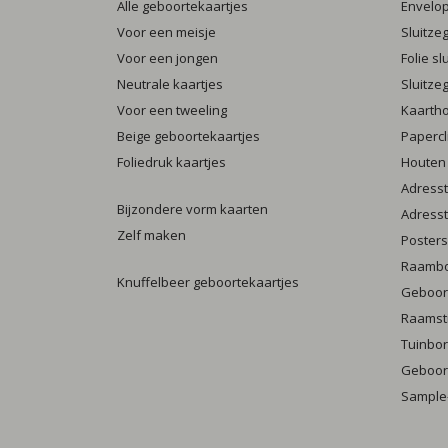
Alle geboortekaartjes
Envelo
Voor een meisje
Sluitze
Voor een jongen
Folie s
Neutrale kaartjes
Sluitze
Voor een tweeling
Kaarth
Beige geboortekaartjes
Papercl
Foliedruk kaartjes
Houten
Adresst
Bijzondere vorm kaarten
Adresst
Zelf maken
Posters
Raamb
Knuffelbeer geboortekaartjes
Geboort
Raamst
Tuinbo
Geboort
Sample-