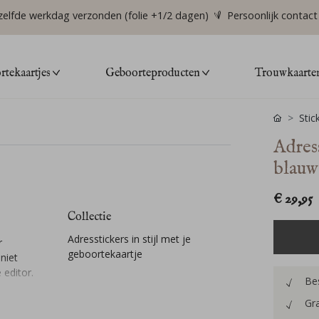
zelfde werkdag verzonden (folie +1/2 dagen)
Persoonlijk contact
tekaartjes
Geboorteproducten
Trouwkaarte
Stic
Adres
blauw 
€ 29,95
Collectie
Adresstickers in stijl met je
r
geboortekaartje
niet
editor.
Bes
Gra