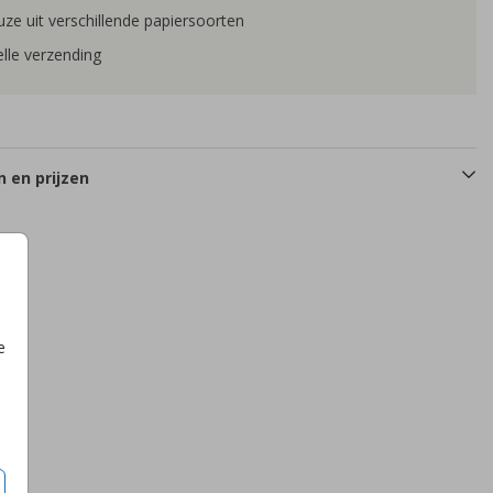
ze uit verschillende papiersoorten
lle verzending
 en prijzen
e