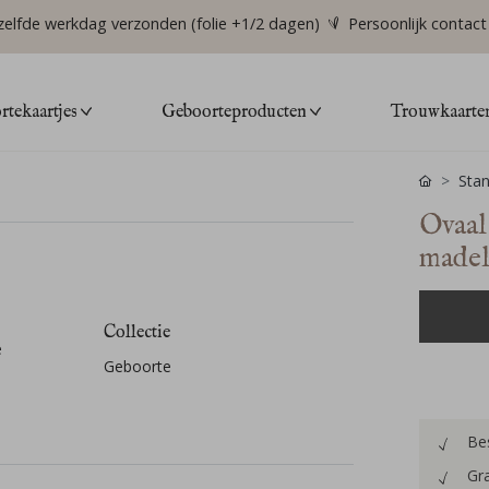
zelfde werkdag verzonden (folie +1/2 dagen)
Persoonlijk contact
tekaartjes
Geboorteproducten
Trouwkaarte
Stan
Ovaal
madeli
Collectie
e
Geboorte
Bes
Gra