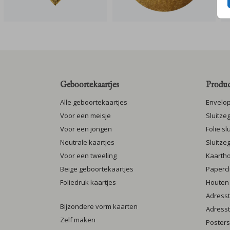
Geboortekaartjes
Produc
Alle geboortekaartjes
Envelo
Voor een meisje
Sluitze
Voor een jongen
Folie s
Neutrale kaartjes
Sluitze
Voor een tweeling
Kaarth
Beige geboortekaartjes
Papercl
Foliedruk kaartjes
Houten
Adresst
Bijzondere vorm kaarten
Adresst
Zelf maken
Posters