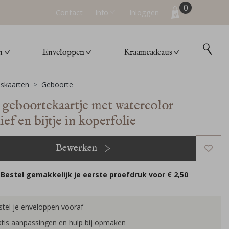
0
Contact
Info
Inloggen
n
Enveloppen
Kraamcadeaus
skaarten
Geboorte
 geboortekaartje met watercolor
ef en bijtje in koperfolie
Bewerken
Bestel gemakkelijk je eerste proefdruk voor
€ 2,50
tel je enveloppen vooraf
tis aanpassingen en hulp bij opmaken