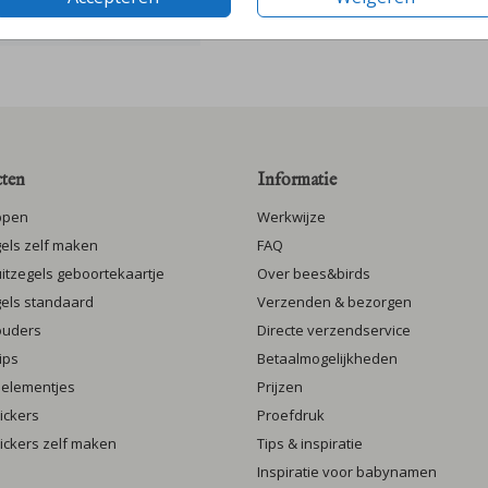
ten
Informatie
ppen
Werkwijze
gels zelf maken
FAQ
luitzegels geboortekaartje
Over bees&birds
gels standaard
Verzenden & bezorgen
ouders
Directe verzendservice
ips
Betaalmogelijkheden
 elementjes
Prijzen
ickers
Proefdruk
ickers zelf maken
Tips & inspiratie
Inspiratie voor babynamen