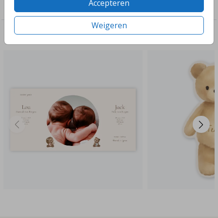
Accepteren
Geboorte
Weigeren
Deze ontwerpen vind je misschien ook leuk