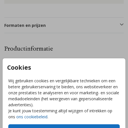
Formaten en prijzen
Productinformatie
Omschrijving
Cookies
Lief geboortekaartje in een golvende vorm met een lief
aquarel getekend ottertje met een goudfolie hartje in
Wij gebruiken cookies en vergelijkbare technieken om een
zijn/haar hand. Pas de kleuren gemakkelijk aan in de handige
betere gebruikerservaring te bieden, ons websiteverkeer en
online editor. Kom je er niet uit of wil je dit ontwerp in een
onze prestaties te analyseren en voor marketing- en sociale
andere vorm? Laat het ons weten en wij passen het gratis
mediadoeleinden (het weergeven van gepersonaliseerde
voor je aan in je account! // MORRIS
Toon meer
advertenties).
Je kunt jouw toestemming altijd wijzigen of intrekken op
ons
ons cookiebeleid
.
Collectie