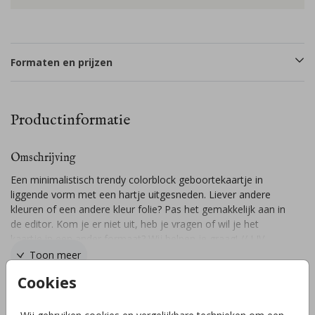
Formaten en prijzen
Productinformatie
Omschrijving
Een minimalistisch trendy colorblock geboortekaartje in
liggende vorm met een hartje uitgesneden. Liever andere
kleuren of een andere kleur folie? Pas het gemakkelijk aan in
de editor. Kom je er niet uit, heb je vragen of wil je het
kaartje in een ander formaat? Wij helpen je graag! // LIV
Toon meer
Cookies
Collectie