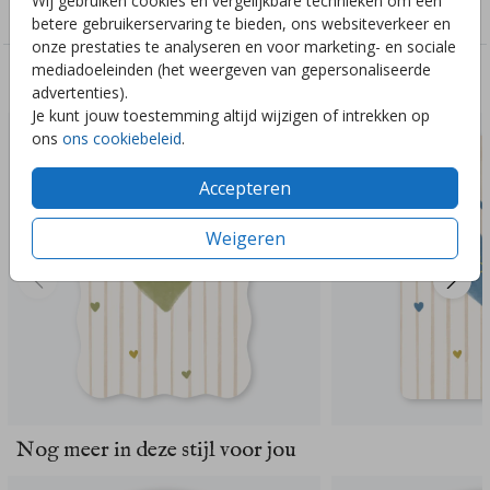
Wij gebruiken cookies en vergelijkbare technieken om een
Geboorte
betere gebruikerservaring te bieden, ons websiteverkeer en
onze prestaties te analyseren en voor marketing- en sociale
mediadoeleinden (het weergeven van gepersonaliseerde
Deze ontwerpen vind je misschien ook leuk
advertenties).
Je kunt jouw toestemming altijd wijzigen of intrekken op
ons
ons cookiebeleid
.
Accepteren
Weigeren
Nog meer in deze stijl voor jou