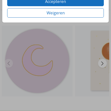
Accepteren
Geboorte
Weigeren
Deze ontwerpen vind je misschien ook leuk