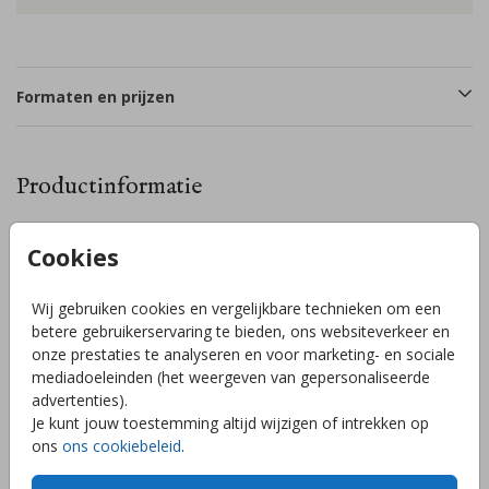
Formaten en prijzen
Productinformatie
Omschrijving
Cookies
Een lief geboortekaartje in een unieke stervorm. De
sterretjes, maan, lief tekstje en babynaam worden gedrukt
Wij gebruiken cookies en vergelijkbare technieken om een
in regenboogfolie (holografische folie). Liever andere kleuren
betere gebruikerservaring te bieden, ons websiteverkeer en
of een andere kleur folie? Pas het gemakkelijk aan in de
onze prestaties te analyseren en voor marketing- en sociale
editor. Kom je er niet uit, heb je vragen of wil je het kaartje
mediadoeleinden (het weergeven van gepersonaliseerde
in een ander formaat? Stuur mij gerust een berichtje en ik
Toon meer
advertenties).
help je graag!
Je kunt jouw toestemming altijd wijzigen of intrekken op
ons
ons cookiebeleid
.
Collectie