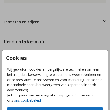
Formaten en prijzen
Productinformatie
Omschrijving
Cookies
Stoer hip geboortekaartje in een bijzondere unieke
koekjesvorm gestanst met een golfrand of golvende
Wij gebruiken cookies en vergelijkbare technieken om een
bubbels. Pas zelf de achtergrondkleur aan naar jouw wens
betere gebruikerservaring te bieden, ons websiteverkeer en
en smaak! Let op, dit kaartje is kleiner dan het formaat wat
onze prestaties te analyseren en voor marketing- en sociale
je kiest. Bij 10x15cm is het kaartje ongeveer 10x12cm en bij
mediadoeleinden (het weergeven van gepersonaliseerde
11,4x17,1cm is het kaartje ongeveer 11,4x14cm. // CHARLIE
Toon meer
advertenties).
Je kunt jouw toestemming altijd wijzigen of intrekken op
ons
ons cookiebeleid
.
Collectie