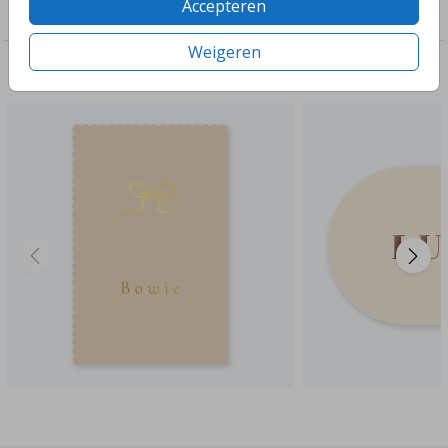
Accepteren
Geboorte
Weigeren
Deze ontwerpen vind je misschien ook leuk