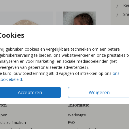
Keu
Sne
Cookies
Formaten
Wij gebruiken cookies en vergelijkbare technieken om een betere
gebruikerservaring te bieden, ons websiteverkeer en onze prestaties t
analyseren en voor marketing- en sociale mediadoeleinden (het
weergeven van gepersonaliseerde advertenties).
Je kunt jouw toestemming altijd wijzigen of intrekken op ons
ons
cookiebeleid
.
Accepteren
Weigeren
ten
Informatie
ppen
Werkwijze
gels zelf maken
FAQ