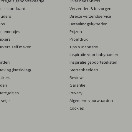
luitzegels geboortekaartje
Over bees&birds
gels standaard
Verzenden & bezorgen
ouders
Directe verzendservice
ips
Betaalmogelijkheden
 elementjes
Prijzen
ickers
Proefdruk
ickers zelf maken
Tips & inspiratie
Inspiratie voor babynamen
orden
Inspiratie geboorteteksten
evlag (kioskvlag)
Sterrenbeelden
ickers
Reviews
rden
Garantie
etegeltjes
Privacy
setje
Algemene voorwaarden
Cookies