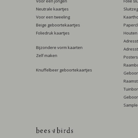
Voor een jongen
Folie s
Neutrale kaartjes
Sluitze
Voor een tweeling
Kaarth
Beige geboortekaartjes
Papercl
Foliedruk kaartjes
Houten
Adresst
Bijzondere vorm kaarten
Adresst
Zelf maken
Posters
Raamb
Knuffelbeer geboortekaartjes
Geboort
Raamst
Tuinbo
Geboort
Sample-