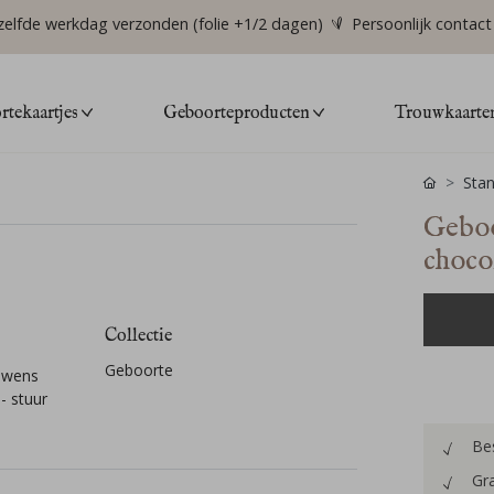
zelfde werkdag verzonden (folie +1/2 dagen)
Persoonlijk contact
tekaartjes
Geboorteproducten
Trouwkaarte
Stan
Geboo
choco
Collectie
Geboorte
r wens
- stuur
Bes
Gra