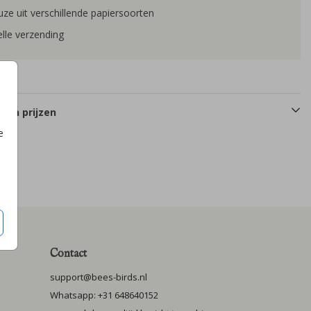
ze uit verschillende papiersoorten
lle verzending
 en prijzen
e
Contact
support@bees-birds.nl
Whatsapp: +31 648640152