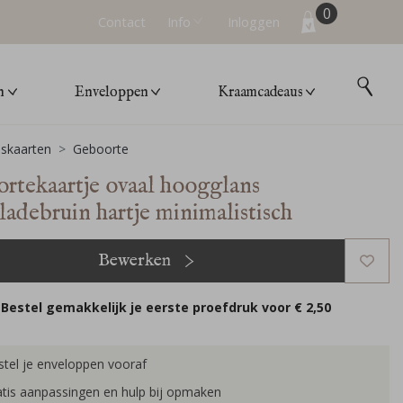
0
Contact
Info
Inloggen
n
Enveloppen
Kraamcadeaus
skaarten
Geboorte
rtekaartje ovaal hoogglans
ladebruin hartje minimalistisch
Bewerken
Bestel gemakkelijk je eerste proefdruk voor
€ 2,50
tel je enveloppen vooraf
tis aanpassingen en hulp bij opmaken