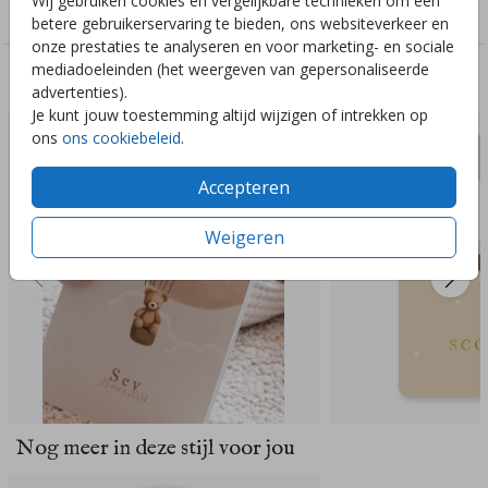
Wij gebruiken cookies en vergelijkbare technieken om een
Geboorte
betere gebruikerservaring te bieden, ons websiteverkeer en
onze prestaties te analyseren en voor marketing- en sociale
mediadoeleinden (het weergeven van gepersonaliseerde
Deze ontwerpen vind je misschien ook leuk
advertenties).
Je kunt jouw toestemming altijd wijzigen of intrekken op
ons
ons cookiebeleid
.
Accepteren
Weigeren
Nog meer in deze stijl voor jou