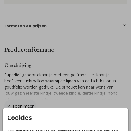
Formaten en prijzen
Productinformatie
Omschrijving
Superlief geboortekaartje met een golfrand. Het kaartje
heeft een luchtballon waarbij de lijnen van de luchtballon in
goudfolie worden gedrukt. De silhouet kan naar wens van
jouw gezin (eerste kindje, tweede kindje, derde kindje, hond
erbij) aangepast worden naar wens! Hulp nodig of zie je niet
de juiste silhouet, laat het ons weten en wij helpen jou
Toon meer
graag! // COCO
Cookies
Collectie