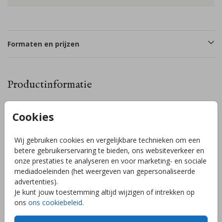
Formaten en prijzen
Productinformatie
Omschrijving
Cookies
Lief en stoer geboortekaartje met een silhouette van een
baby met hond - beide vervangbaar door een andere
Wij gebruiken cookies en vergelijkbare technieken om een
silhouet of andere gezinssamenstelling. Pas de kleuren en/of
betere gebruikerservaring te bieden, ons websiteverkeer en
gegevens gemakkelijk aan in de handige online editor. Voor
onze prestaties te analyseren en voor marketing- en sociale
hulp, vragen of silhouetten die je niet terug kunt vinden in de
mediadoeleinden (het weergeven van gepersonaliseerde
editor, kun je altijd een berichtje sturen - wij helpen je graag!
Toon meer
advertenties).
// Charlie // Mees
Je kunt jouw toestemming altijd wijzigen of intrekken op
ons
ons cookiebeleid
.
Collectie