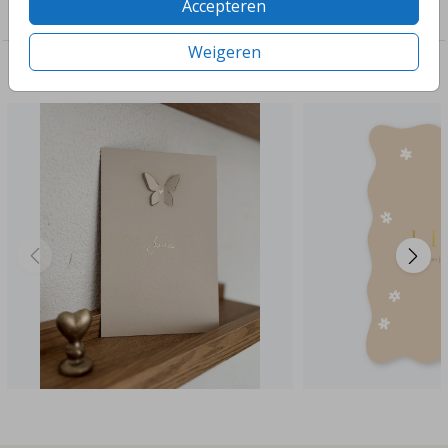
Accepteren
Geboorte
Weigeren
Deze ontwerpen vind je misschien ook leuk