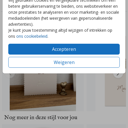
Wij gebruiken cookies en vergelijkbare technieken om een
Geboorte
betere gebruikerservaring te bieden, ons websiteverkeer en
onze prestaties te analyseren en voor marketing- en sociale
mediadoeleinden (het weergeven van gepersonaliseerde
Deze ontwerpen vind je misschien ook leuk
advertenties).
Je kunt jouw toestemming altijd wijzigen of intrekken op
ons
ons cookiebeleid
.
Accepteren
Weigeren
Nog meer in deze stijl voor jou