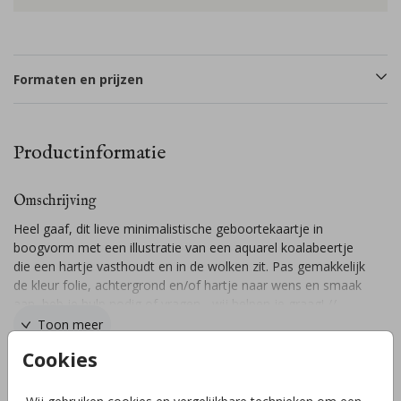
Formaten en prijzen
Productinformatie
Omschrijving
Heel gaaf, dit lieve minimalistische geboortekaartje in
boogvorm met een illustratie van een aquarel koalabeertje
die een hartje vasthoudt en in de wolken zit. Pas gemakkelijk
de kleur folie, achtergrond en/of hartje naar wens en smaak
aan, heb je hulp nodig of vragen - wij helpen je graag! //
WILLOW
Toon meer
Cookies
Collectie